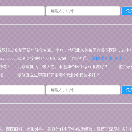
院双眼皮修复面部年轻化专家。李燕，就职北京美莱医疗美容医院，20多
i0528或者直接拨打400-616-6769，详细沟通。
双眼皮专家-李燕
燕等5
北京敖健飞、张大艳、李燕哪个医生做双眼皮好？
北京做
维、
眼修复医生李燕和韩勋哪个做眼修复技术好？
荟然、
科、西医眼科、整形外科、美容外科多学科临床经验，经历了深厚扎实的积