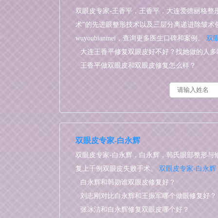
双眼皮专家-王香平，王香平，大连爱德丽格整
术”的先进眼整形技术以及三层分离递进除皱术
wuyoubianmei，查询更多医生口碑和案例。
双
大连王香平修复双眼皮好不好？找她做的人多
王香平做双眼皮和双眼皮修复怎么样？
双眼皮专家-白永辉
双眼皮专家-白永辉，白永辉，韩氏眼部整形与
复上千例双眼皮失败手术。
双眼皮专家-白永辉
白永辉和韩勋谁双眼皮修复好？
刘志刚对比白永辉和王振军哪个做眼修复好？
张冰洁和白永辉修复双眼皮哪个好？