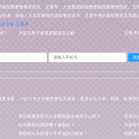
形医院眼整形修复院长。王香平，大连爱德丽格整形医院眼整形院长。王
创始者、除皱人王志军教授的面部整形技术。王香平擅长眼部整形及双眼
眼皮专家-王香平
吗？
大连王香平修复双眼皮怎么样
王香平
修复专家，一生只专注于眼部整形及修复，曾多次赴日本、韩国、欧洲等
青岛眼修复医生白永辉双眼皮做得怎么样？
青岛白
白永辉和刘辅容哪个修复好？
王振军
韩勋和白永辉哪个手术做的比较好？
双眼皮