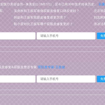
疗美容诊所--来美安(LOMEYE)，至今已有30年技术传承历史。
双眼
军、
吴炎秋和王振军谁做双眼皮修复口碑反馈好？
北京韩
韩勋和王振军双眼皮修复谁更厉害？
刘志刚
靳小雷对比王振军哪个双眼皮修复更好？
张冰洁
眼皮修复&双眼皮整形专家
双眼皮专家-王衡健