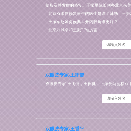
整形及并发症的修复。王振军院长创办北京来美安医
北京双眼皮修复最牛的医生是谁？韩勋、王振
常冬青？
王振军赵延勇侯典举开内眼角谁更好？
北京刘风卓和王振军谁厉害
双眼皮专家-王衡健
双眼皮专家-王衡健，王衡健，上海爱尚丽格双
双眼皮专家-王香平