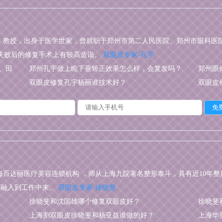
、教授，出身于医学世家，曾就职于郑州市第二人民医院、郑州市眼科医院
失败后的修复手术上有较高造诣。
双眼皮专家-孔宇
、田
郑州孔宇做上睑下垂矫正效果怎么样，会复发吗？
郑州眼
双眼皮修复孔宇杨丽谁技术好？
双眼皮
海百达丽医疗美容连锁机构 ，师从上海九院著名整形泰斗，具有近10年
念融入到工作中来。
双眼皮专家-徐晓斐
徐晓斐和沈国雄哪个修复双眼皮好？
徐晓斐
上海割双眼皮徐晓斐和杨亚益谁做的好？
上海华