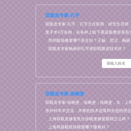
双眼皮专家-孔宇
双眼皮专家-孔宇，孔宇主任医师，研究生导师
复手术4万余例，在各种上睑下垂及眼整形美容
郑州眼袋修复哪个医生好？王杨、贺洁、杨丽
国静、孔宇
双眼皮专家杨丽和孔宇谁割双眼皮技术好？
双眼皮专家-徐晓斐
双眼皮专家-徐晓斐，徐晓斐：徐晓斐，女，上
形外科学术交流，并将的技术进展和先进的理
上海双眼皮修复医生徐晓斐修复眼睛怎么样？
上海韩嘉毅跟徐晓斐哪个隆鼻好？