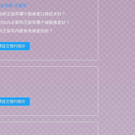
皮专家-王振军
勋和王振军哪个眼修复口碑技术好？
对比白永辉和王振军哪个做眼修复好？
和王振军内眼角谁修复的好？