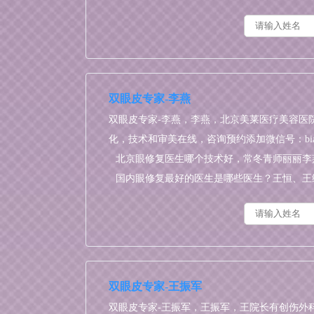
双眼皮专家-李燕
双眼皮专家-李燕，李燕，北京美莱医疗美容医
化，技术和审美在线，咨询预约添加微信号：bianme
北京眼修复医生哪个技术好，常冬青师丽丽李
位医生功课对比！
国内眼修复最好的医生是哪些医生？王恒、王
常冬青、张楚、李燕？
双眼皮专家-王振军
双眼皮专家-王振军，王振军，王院长有创伤外